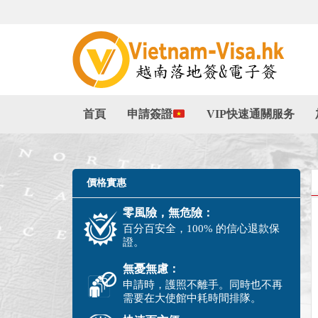
首頁
申請簽證
VIP快速通關服务
價格實惠
零風險，無危險：
百分百安全，100% 的信心退款保
證。
無憂無慮：
申請時，護照不離手。同時也不再
需要在大使館中耗時間排隊。