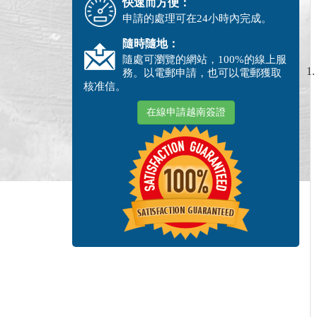
快速而方便：
申請的處理可在24小時內完成。
隨時隨地：
隨處可瀏覽的網站，100%的線上服
務。以電郵申請，也可以電郵獲取
核准信。
在線申請越南簽證