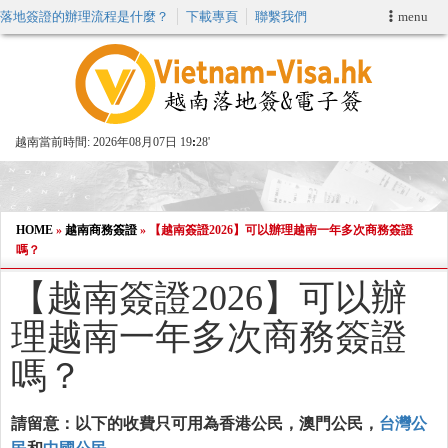
落地簽證的辦理流程是什麼？
下載專頁
聯繫我們
menu
首頁
申請簽證
越南當前時間:
2026年08月07日 19
28'
VIP快速通關服务
加快E-VISA服務
HOME
»
越南商務簽證
»
【越南簽證2026】可以辦理越南一年多次商務簽證
嗎？
週末緊急電子簽證
【越南簽證2026】可以辦
理越南一年多次商務簽證
查詢簽證狀態
嗎？
請留意：以下的收費只可用為香港公民，澳門公民，
台灣公