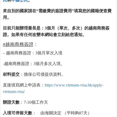
民
和
中國公民
。
來自別的國家請在“需繳費的簽證費用”填寫您的國籍便查費
用。
目前只能辦理最長是：3個月（單次、多次）的越南商務簽
證。如果有任何改變本網站會立刻給您通知。
#越南商務簽證
：
– 越南商務簽證：3個月單次入境
-越南商務簽證：3個月多次入境。
材料提交
：擔保公司債提供資料。
直接填寫網上申請表：
https://www.vietnam-visa.hk/apply-
vietnam-visa/
辦證天數
：7-10個工作天
入境可停留天數
： 由海關決定 （平時夠87天）