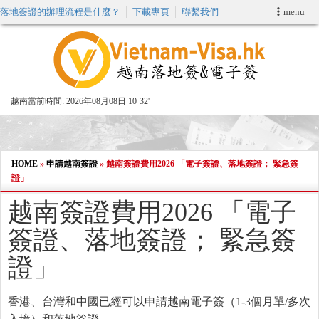
落地簽證的辦理流程是什麼？
下載專頁
聯繫我們
menu
首頁
申請簽證
越南當前時間:
2026年08月08日 10
:
32'
VIP快速通關服务
加快E-VISA服務
HOME
»
申請越南簽證
»
越南簽證費用2026 「電子簽證、落地簽證； 緊急簽
證」
週末緊急電子簽證
越南簽證費用2026 「電子
簽證、落地簽證； 緊急簽
查詢簽證狀態
證」
香港、台灣和中國已經可以申請越南電子簽（1-3個月單/多次