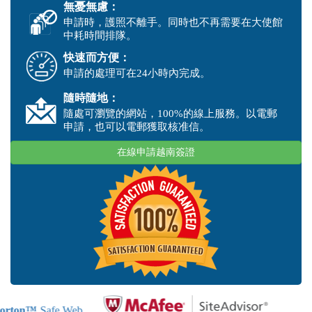
無憂無慮：
申請時，護照不離手。同時也不再需要在大使館
中耗時間排隊。
快速而方便：
申請的處理可在24小時內完成。
隨時隨地：
隨處可瀏覽的網站，100%的線上服務。以電郵
申請，也可以電郵獲取核准信。
在線申請越南簽證
orton™
Safe Web