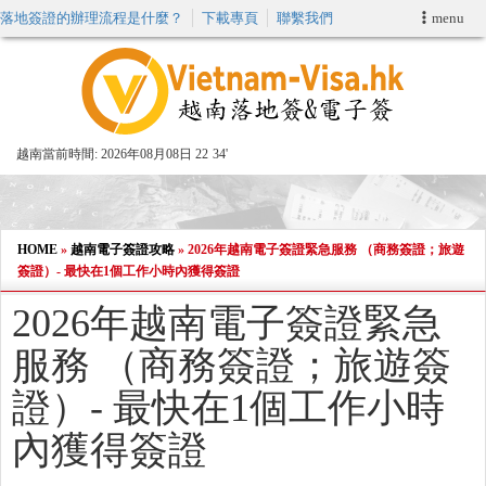
落地簽證的辦理流程是什麼？
下載專頁
聯繫我們
menu
首頁
申請簽證
越南當前時間:
2026年08月08日 22
34'
VIP快速通關服务
加快E-VISA服務
HOME
»
越南電子簽證攻略
»
2026年越南電子簽證緊急服務 （商務簽證；旅遊
簽證）- 最快在1個工作小時內獲得簽證
週末緊急電子簽證
2026年越南電子簽證緊急
服務 （商務簽證；旅遊簽
查詢簽證狀態
證）- 最快在1個工作小時
內獲得簽證