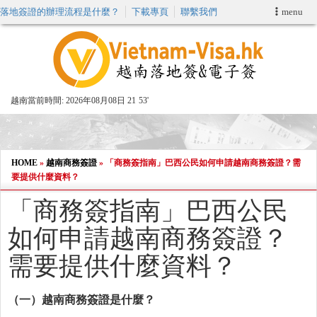
落地簽證的辦理流程是什麼？
下載專頁
聯繫我們
menu
首頁
申請簽證
越南當前時間:
2026年08月08日 21
:
53'
VIP快速通關服务
加快E-VISA服務
HOME
»
越南商務簽證
»
「商務簽指南」巴西公民如何申請越南商務簽證？需
要提供什麼資料？
週末緊急電子簽證
「商務簽指南」巴西公民
如何申請越南商務簽證？
查詢簽證狀態
需要提供什麼資料？
（一）越南商務簽證是什
麼
？