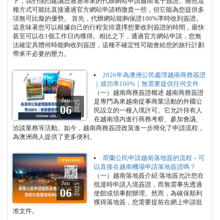
下，我們強烈建議您通過專業的代辦網站申請越南電子簽證。雖然這
種方式可能比直接通過官方網站申請稍微貴一些，但它能為您提供多
項無可比擬的優勢。 首先，代辦網站能夠保證100%準時收到簽證。
這意味著您可以根據自己的行程安排選擇想要收到簽證的時間，最快
甚至可以在1個工作日內獲得。相比之下，通過官方網站申請，您無
法確定具體何時能夠收到簽證，這種不確定性可能會給您的旅行計劃
帶來不必要的壓力。
2026年為澳洲公民處理越南商務簽證
｜成功率100%｜無需要提供任何文件
（一）越南商務簽證概述 越南商務簽證
Jan
是專門為來越南從事商業活動的外國公
2025
06
民設立的一種入境許可。它允許持有人
在越南境內進行商務考察、參加會議、
洽談業務等活動。如今，越南商務簽證政策進一步簡化了申請流程，
為澳洲商人提供了更多便利。
荷蘭公民申請越南落地簽的流程 – 可
以直接在越南機場申請落地簽證嗎？
（一）越南落地簽介紹 落地簽允許您在
Jan
抵達時申請入境簽證，而無需事先透過
2025
06
使館或領事館辦理。然而，為確保順利
獲得落地簽，您需要提前在網上申請批
准文件。