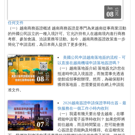
Jan
2025
08
任何文件
（一）越南商務簽證概述 越南商務簽證是專門為來越南從事商業活動
的外國公民設立的一種入境許可。它允許持有人在越南境內進行商務
考察、參加會議、洽談業務等活動。如今，越南商務簽證政策進一步
簡化了申請流程，為日本商人提供了更多便利。
美國公民申請越南落地簽的流程 – 可
以直接在越南機場申請落地簽證嗎？
（一）越南落地簽介紹 落地簽允許您在
Jan
抵達時申請入境簽證，而無需事先透過
2025
08
使館或領事館辦理。然而，為確保順利
獲得落地簽，您需要提前在網上申請批
准文件。
2026越南簽證申請保證準時出簽 – 最
快服務在一個工作小時內收到
（一）我還有幾天要出發去越南，在哪
Jan
裡能申請電子簽準時收到？ 如果您即將
2025
07
前往越南，而且時間緊迫，您可能會擔
心簽證是否能夠及時獲得。在這種情況