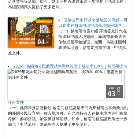
洽談業務等活動。如今，越南商務簽證政策進一步簡化了申請流程，
為紐西蘭商人提供了更多便利。
香港公民申請越南落地簽的流程 – 可
以直接在越南機場申請落地簽證嗎？
（一）越南落地簽介紹 落地簽允許您在
Jan
抵達時申請入境簽證，而無需事先透過
2025
04
使館或領事館辦理。然而，為確保順利
獲得落地簽，您需要提前在網上申請批
准文件。
2026年為緬甸公民處理越南商務簽證｜成功率100%｜無需要提供
Jan
2025
03
任何文件
（一）越南商務簽證概述 越南商務簽證是專門為來越南從事商業活動
的外國公民設立的一種入境許可。它允許持有人在越南境內進行商務
考察、參加會議、洽談業務等活動。如今，越南商務簽證政策進一步
簡化了申請流程，為緬甸商人提供了更多便利。