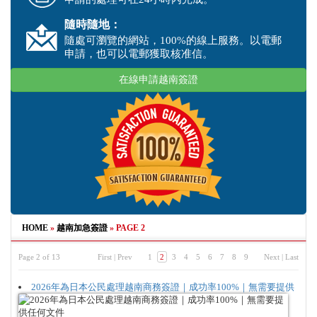
隨時隨地：
隨處可瀏覽的網站，100%的線上服務。以電郵
申請，也可以電郵獲取核准信。
在線申請越南簽證
HOME
»
越南加急簽證
»
PAGE 2
Page 2 of 13
First
|
Prev
1
2
3
4
5
6
7
8
9
Next
|
Last
2026年為日本公民處理越南商務簽證｜成功率100%｜無需要提供