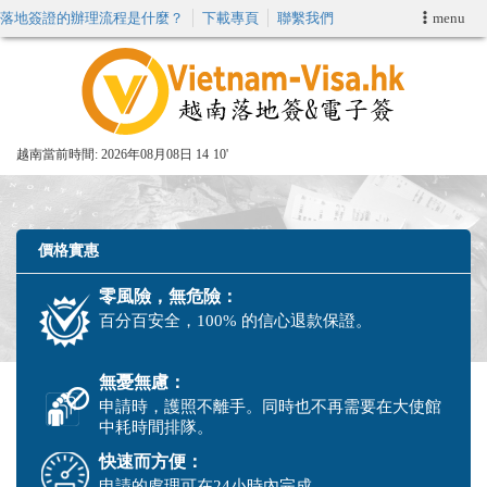
落地簽證的辦理流程是什麼？
下載專頁
聯繫我們
menu
首頁
申請簽證
越南當前時間:
2026年08月08日 14
10'
VIP快速通關服务
加快E-VISA服務
價格實惠
零風險，無危險：
週末緊急電子簽證
百分百安全，100% 的信心退款保證。
查詢簽證狀態
無憂無慮：
申請時，護照不離手。同時也不再需要在大使館
中耗時間排隊。
快速而方便：
申請的處理可在24小時內完成。