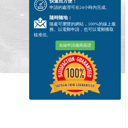
快速而方便：
申請的處理可在24小時內完成。
隨時隨地：
隨處可瀏覽的網站，100%的線上服
務。以電郵申請，也可以電郵獲取
核准信。
在線申請越南簽證