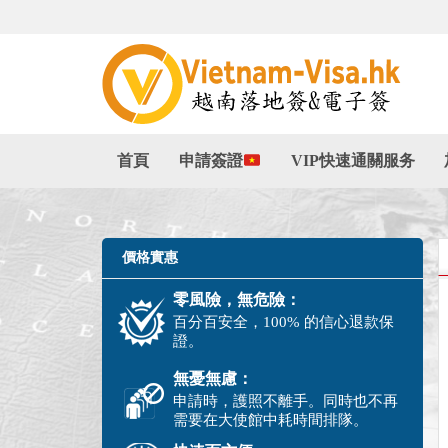
首頁
申請簽證
VIP快速通關服务
價格實惠
零風險，無危險：
百分百安全，100% 的信心退款保
證。
無憂無慮：
申請時，護照不離手。同時也不再
需要在大使館中耗時間排隊。