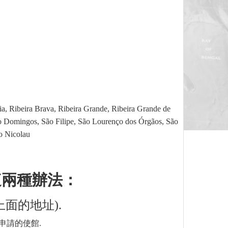
a, Ribeira Brava, Ribeira Grande, Ribeira Grande de
São Domingos, São Filipe, São Lourenço dos Órgãos, São
o Nicolau
這兩種辦法
：
面的地址).
申請的使館.