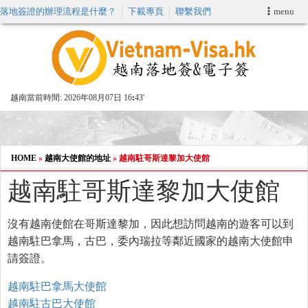
落地簽證的辦理流程是什麼？
下載專頁
聯繫我們
menu
首頁
申請簽證
越南當前時間:
2026年08月07日 16
43'
VIP快速通關服务
加快E-VISA服務
HOME
»
越南大使館的地址
»
越南駐哥斯達黎加大使館
越南駐哥斯達黎加大使館
週末緊急電子簽證
沒有越南使館在哥斯達黎加，因此想訪問越南的遊客可以到
查詢簽證狀態
越南駐巴拿馬，古巴，委內瑞拉等鄰近國家的越南大使館申
請簽證。
越南駐巴拿馬大使館
越南駐古巴大使館