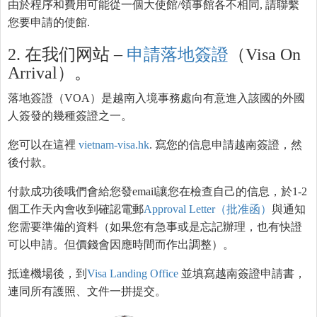
由於程序和費用可能從一個大使館/領事館各不相同, 請聯繫
您要申請的使館.
2. 在我们网站 –
申請
落地簽證
（Visa On
Arrival）。
落地簽證（VOA）是越南入境事務處向有意進入該國的外國
人簽發的幾種簽證之一。
您可以在這裡
vietnam-visa.hk
. 寫您的信息申請越南簽證，然
後付款。
付款成功後哦們會給您發email讓您在檢查自己的信息，於1-2
個工作天內會收到確認電郵
Approval Letter（批准函）
與通知
您需要準備的資料（如果您有急事或是忘記辦理，也有快證
可以申請。但價錢會因應時間而作出調整）。
抵達機場後，到
Visa Landing Office
並填寫越南簽證申請書，
連同所有護照、文件一拼提交。