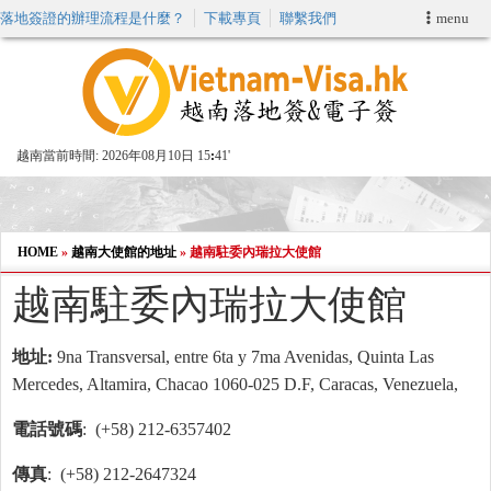
落地簽證的辦理流程是什麼？
下載專頁
聯繫我們
menu
首頁
申請簽證
越南當前時間:
2026年08月10日 15
41'
VIP快速通關服务
加快E-VISA服務
HOME
»
越南大使館的地址
»
越南駐委內瑞拉大使館
越南駐委內瑞拉大使館
週末緊急電子簽證
地址:
9na Transversal, entre 6ta y 7ma Avenidas, Quinta Las
查詢簽證狀態
Mercedes, Altamira, Chacao 1060-025 D.F, Caracas, Venezuela,
電話號碼
: (+58) 212-6357402
傳真
: (+58) 212-2647324