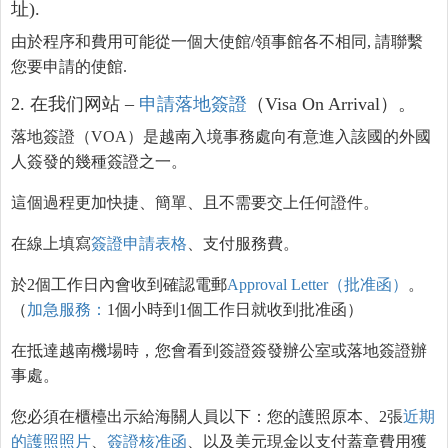
址).
由於程序和費用可能從一個大使館/領事館各不相同, 請聯繫
您要申請的使館.
2. 在我们网站 –
申請
落地簽證
（Visa On Arrival）。
落地簽證（VOA）是越南入境事務處向有意進入該國的外國
人簽發的幾種簽證之一。
這個過程更加快捷、簡單、且不需要交上任何證件。
在線上填寫
簽證申請表格
、支付服務費。
於2個工作日內會收到確認電郵
Approval Letter（批准函）
。
（
加急服務：
1個小時到1個工作日就收到批准函）
在抵達越南機場時，您會看到簽證簽發辦公室或落地簽證辦
事處。
您必須在櫃檯出示給海關人員以下：您的護照原本、2張
近期
的護照照片
、
簽證核准函
、以及美元現金以支付蓋章費用獲