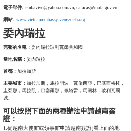
電子郵件
: embavive@yahoo.com.vn; caracas@mofa.gov.vn
網站
:
www.vietnamembassy-venezuela.org
委內瑞拉
完整的名稱：
委內瑞拉玻利瓦爾共和國
當地名稱：
委內瑞拉
首都：
加拉加斯
主要城市：
加拉加斯，馬拉開波，瓦倫西亞，巴基西梅托，
圭亞那，馬拉凱，巴塞羅那，佩塔雷，馬圖林，玻利瓦爾
城。
可以按照下面的兩種辦法申請越南簽
證：
1.從越南大使館或領事館申請越南簽證(看上面的地