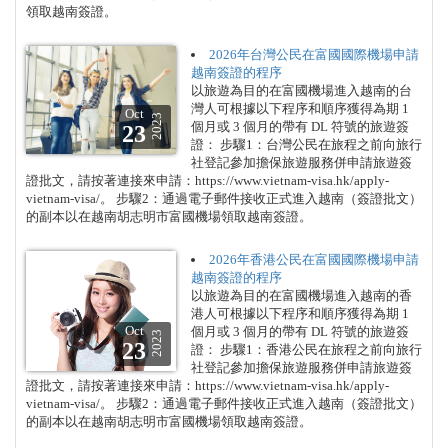
領取越南簽證。
2026年台灣公民在富國國際機場申請
越南簽證的程序
以旅遊為目的在富國機場進入越南的台
灣人可根據以下程序和順序獲得為期 1
Oct
2023
個月或 3 個月的帶有 DL 符號的旅遊簽
23
證： 步驟1：台灣公民在旅程之前向旅行
社登記參加擔保旅遊服務併申請旅遊簽
證批文，請按著連接來申請：https://www.vietnam-visa.hk/apply-
vietnam-visa/。 步驟2：通過電子郵件接收正式進入越南（簽證批文）
的副本以在越南胡志明市富國機場領取越南簽證。
2026年香港公民在富國國際機場申請
越南簽證的程序
以旅遊為目的在富國機場進入越南的香
港人可根據以下程序和順序獲得為期 1
Oct
個月或 3 個月的帶有 DL 符號的旅遊簽
2023
23
證： 步驟1：香港公民在旅程之前向旅行
社登記參加擔保旅遊服務併申請旅遊簽
證批文，請按著連接來申請：https://www.vietnam-visa.hk/apply-
vietnam-visa/。 步驟2：通過電子郵件接收正式進入越南（簽證批文）
的副本以在越南胡志明市富國機場領取越南簽證。