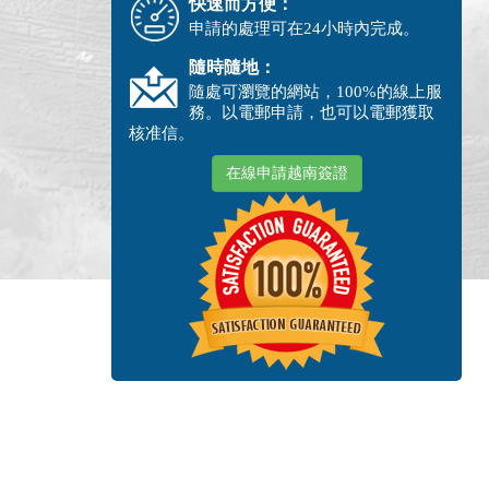
快速而方便：
申請的處理可在24小時內完成。
隨時隨地：
隨處可瀏覽的網站，100%的線上服
務。以電郵申請，也可以電郵獲取
核准信。
在線申請越南簽證