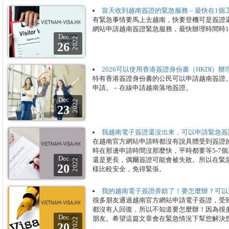
當天收到越南簽證的緊急服務 – 最快在1
有緊急事情要馬上去越南，快要登機可是簽證
網站申請越南簽證緊急服務，最快辦理時間時1
Dec
2022
26
2026可以使用香港簽證身份書（HKDI）
特有香港簽證身份書的公民可以申請越南簽證。 
申請。 – 在線申請越南落地簽證。
Dec
2022
23
我越南電子簽證還沒出來，可以申請緊急簽
在越南官方網站申請時都沒有說具體受到簽證的
時在那邊申請時間沒那麼快，平時都要等5-7
Dec
還是更長，偶爾簽證可能會被失敗。所以在緊
2022
20
樣比較安全，免得緊張。
我的越南電子簽證弄錯了！要怎麼辦？可以
很多朋友通過越南官方網站申請電子簽證，受到
都沒有人回復，所以不知道要怎麼辦！因為很
Dec
朋友。希望這篇文章會在緊急情況下幫您解決
2022
20