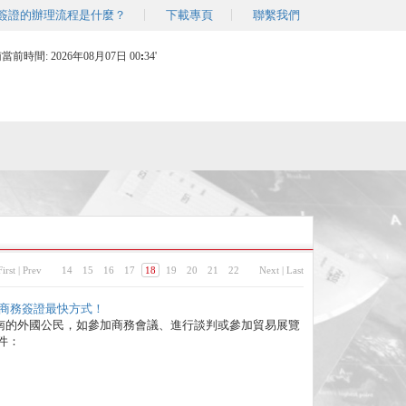
簽證的辦理流程是什麼？
下載專頁
聯繫我們
南當前時間:
2026年08月07日 00
34'
First
|
Prev
14
15
16
17
18
19
20
21
22
Next
|
Last
商務簽證最快方式！
南的外國公民，如參加商務會議、進行談判或參加貿易展覽
件：