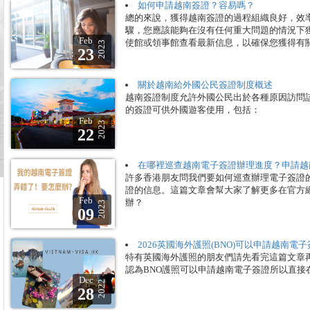
如何申請越南簽證？容易嗎？
總的來說，獲得越南簽證的過程組織良好，效
驟，您應該能夠在沒有任何重大問題的情況下
Feb
使館或領事館查看最新信息，以確保您獲得有
2023
23
關於越南給外國公民簽證制度概述
越南簽證制度允許外國公民出於各種原因訪問
的簽證可供外國遊客使用，包括：
Feb
2023
22
在哪裡巡查越南電子簽證辦理進度？申請越
許多香港朋友問我們要如何巡查辦理電子簽證
證的信息。這篇文章會幫大家了解更多在官方
Feb
辦？
2023
09
2026英國海外護照(BNO)可以申請越南電
特有英國海外護照的朋友們請先看完這篇文章
認為BNO護照可以申請越南電子簽證所以直
Dec
2022
28