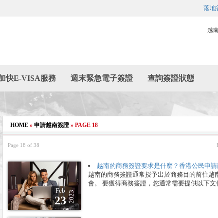
落地
越
加快E-VISA服務
週末緊急電子簽證
查詢簽證狀態
HOME
»
申請越南簽證
»
PAGE 18
Page 18 of 38
越南的商務簽證要求是什麼？香港公民申請
越南的商務簽證通常授予出於商務目的前往越
會。 要獲得商務簽證，您通常需要提供以下文
Feb
2023
23