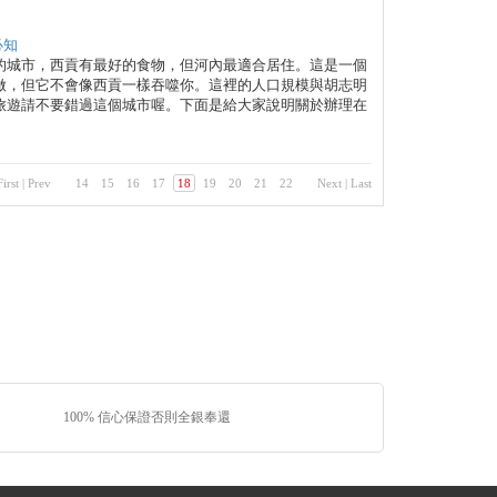
必知
的城市，西貢有最好的食物，但河內最適合居住。這是一個
做，但它不會像西貢一樣吞噬你。這裡的人口規模與胡志明
旅遊請不要錯過這個城市喔。下面是給大家說明關於辦理在
First
|
Prev
14
15
16
17
18
19
20
21
22
Next
|
Last
100% 信心保證否則全銀奉還