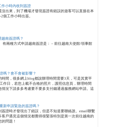
個工作小時內收到簽證
還沒出來，到了機場才發現簽證有錯誤的遊客可以直接在本
-2個工作小時出簽。
辦理越南簽證嗎？
有兩種方式申請越南簽證是： – 前往越南大使館/領事館
證嗎？會不會被影響？
時間，很多網上blog都說辦理時間需要3天，可是其實平
個工作日，若您上載不合格的照片，護照信息頁，辦理時間
急情況下請多多考慮要不要多支付錢通過服務網站申請。這
重新申請緊急的簽證嗎？
簽證時才發現出了錯誤，但是不知道要聯絡誰。email聯繫
多客戶遇見這個情況都覺得很緊張特別是第一次前往越南的
您的問題！