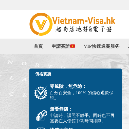
首頁
申請簽證
VIP快速通關服务
價格實惠
零風險，無危險：
百分百安全，100% 的信心退款保
證。
無憂無慮：
申請時，護照不離手。同時也不再
需要在大使館中耗時間排隊。